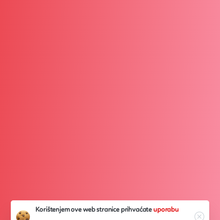
Korištenjem ove web stranice prihvaćate
uporabu