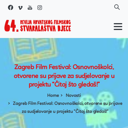
Skip
to
content
Zagreb
Film
Festival:
Osnovnoškolci,
otvorene
su
prijave
za
sudjelovanje
u
projektu
“Čitaj
što
gledaš!”
Home
Novosti
Zagreb Film Festival: Osnovnoškolci, otvorene su prijave
za sudjelovanje u projektu “Čitaj što gledaš!”