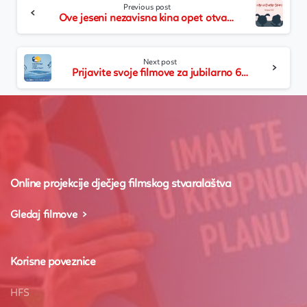
Previous post
Reading
Ove jeseni nezavisna kina opet otvaraju vrata svima: Senzorne projekcije dostupne diljem Hrvatske
Next post
Prijavite svoje filmove za jubilarno 60. izdanje Revije hrvatskog filmskog stvaralaštva djece
Online projekcije dječjeg filmskog stvaralaštva
Gledaj filmove
Korisne poveznice
HFS