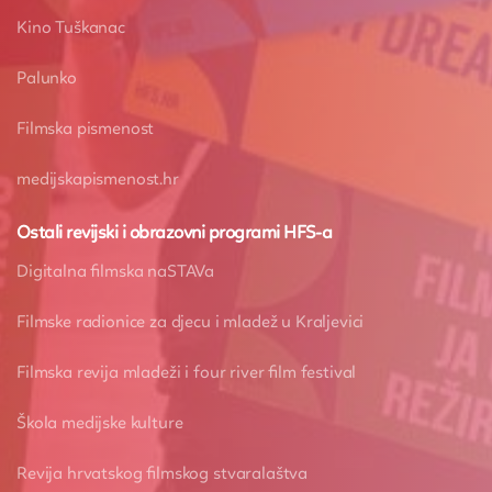
Kino Tuškanac
Palunko
Filmska pismenost
medijskapismenost.hr
Ostali revijski i obrazovni programi HFS-a
Digitalna filmska naSTAVa
Filmske radionice za djecu i mladež u Kraljevici
Filmska revija mladeži i four river film festival
Škola medijske kulture
Revija hrvatskog filmskog stvaralaštva