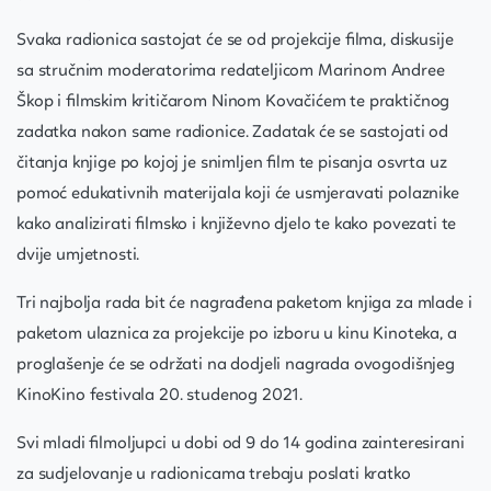
Svaka radionica sastojat će se od projekcije filma, diskusije
sa stručnim moderatorima redateljicom Marinom Andree
Škop i filmskim kritičarom Ninom Kovačićem te praktičnog
zadatka nakon same radionice. Zadatak će se sastojati od
čitanja knjige po kojoj je snimljen film te pisanja osvrta uz
pomoć edukativnih materijala koji će usmjeravati polaznike
kako analizirati filmsko i književno djelo te kako povezati te
dvije umjetnosti.
Tri najbolja rada bit će nagrađena paketom knjiga za mlade i
paketom ulaznica za projekcije po izboru u kinu Kinoteka, a
proglašenje će se održati na dodjeli nagrada ovogodišnjeg
KinoKino festivala 20. studenog 2021.
Svi mladi filmoljupci u dobi od 9 do 14 godina zainteresirani
za sudjelovanje u radionicama trebaju poslati kratko