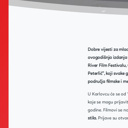
Dobre vijesti za mlad
ovogodišnja izdanja p
River Film Festivalu,
Peterlić”, koji svake
područja filmske i me
U Karlovcu će se od
koje se mogu prijavi
godine. Filmovi se n
stila.
Prijave su otv