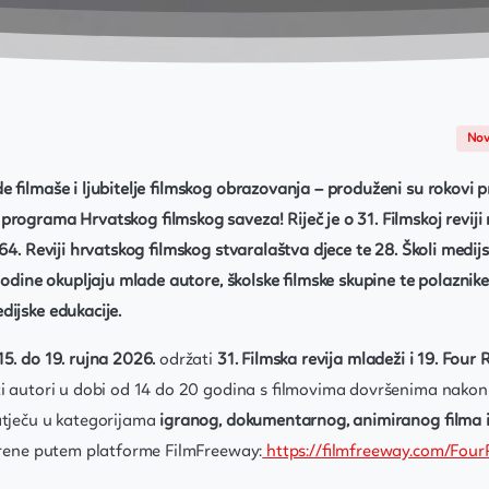
Nov
e filmaše i ljubitelje filmskog obrazovanja – produženi su rokovi p
rograma Hrvatskog filmskog saveza! Riječ je o 31. Filmskoj reviji 
 64. Reviji hrvatskog filmskog stvaralaštva djece te 28. Školi medijs
 godine okupljaju mlade autore, školske filmske skupine te polaznike
dijske edukacije.
15. do 19. rujna 2026.
održati
31. Filmska revija mladeži i 19. Four R
ti autori u dobi od 14 do 20 godina s filmovima dovršenima nakon 
atječu u kategorijama
igranog, dokumentarnog, animiranog filma i
orene putem platforme FilmFreeway:
https://filmfreeway.com/FourR