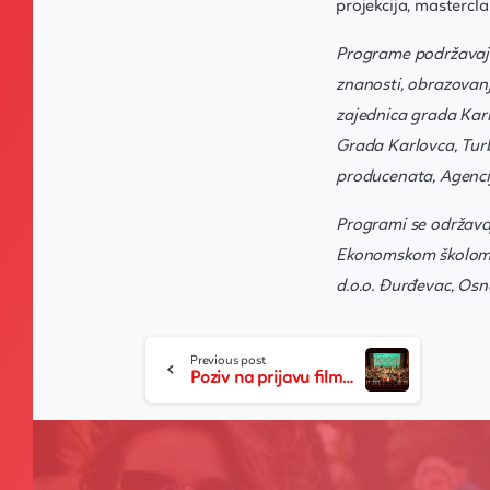
projekcija, mastercla
Programe podržavaju 
znanosti, obrazovanj
zajednica grada Karl
Grada Karlovca, Turb
producenata, Agencij
Programi se održava
Ekonomskom školom Pu
d.o.o. Đurđevac, Os
Continue
Previous post
Poziv na prijavu filmova za 64. Reviju hrvatskog filmskog stvaralaštva djece
Reading