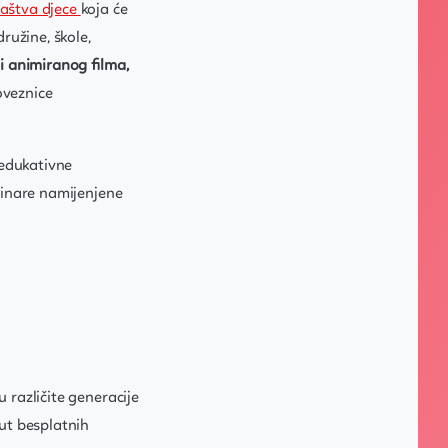
laštva djece
koja će
ružine, škole,
 animiranog filma,
oveznice
 edukativne
eminare namijenjene
 različite generacije
put besplatnih