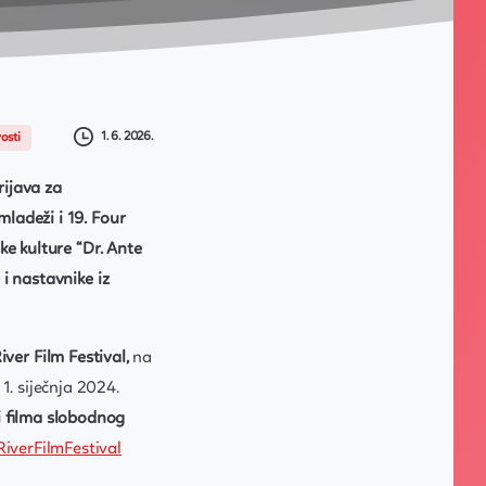
1. 6. 2026.
osti
rijava za
mladeži i 19. Four
ke kulture “Dr. Ante
 i nastavnike iz
iver Film Festival,
na
1. siječnja 2024.
 filma slobodnog
iverFilmFestival