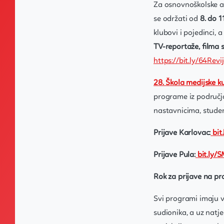
Za osnovnoškolske a
se održati od
8. do 1
klubovi i pojedinci, 
TV-reportaže, filma 
https://bit.ly/64Revi
28. Škola medijske ku
programe iz područja
nastavnicima, studen
Prijave Karlovac:
bi
Prijave Pula:
bit.ly
Rok za prijave na pr
Svi programi imaju v
sudionika, a uz natj