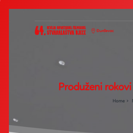
Skip
to
content
Đurđevac
Produženi
rokovi
Home