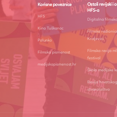
Ostali revijski 
Korisne poveznice
HFS-a
HFS
Digitalna films
Kino Tuškanac
Filmske radionic
Kraljevici
Palunko
Filmska revija ml
Filmska pismenost
festival
medijskapismenost.hr
Škola medijske k
Revija hrvatskog
stvaralaštva