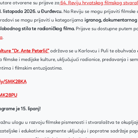
utore otvorene su prijave za
64. Reviju hrvatskog filmskog stvara
1. listopada 2026. u Đurđevcu.
Na Reviju se mogu prijaviti filmske d
a radovi se mogu prijaviti u kategorijama
igranog, dokumentarnog i
slobodnog stila te radioničkog filma.
Prijave su dostupne putem p
ja
.
lture “Dr. Ante Peterlić”
održava se u Karlovcu i Puli te obuhvaća
 filmske i medijske kulture, uključujući radionice, predavanja i s
tima i filmskim entuzijastima.
t.ly/SMK28KA
/SMK28PU
ograme je 15. lipanj!
ažnu ulogu u razvoju filmske pismenosti i stvaralaštva te okupljaju
ecateljske i edukativne segmente uključuju i popratne sadržaje po