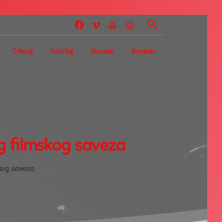
O Reviji
Sadržaj
Novosti
Kontakt
g
filmskog
saveza
kog saveza