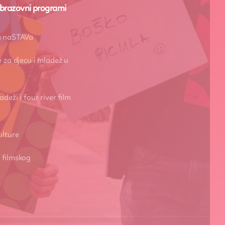
i obrazovni programi
ka naSTAVa
e za djecu i mladež u
adeži i four river film
ulture
 filmskog