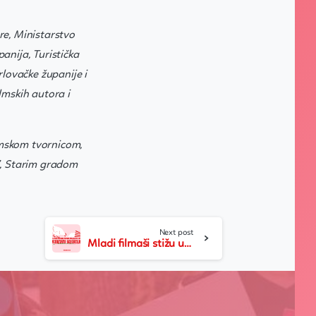
re, Ministarstvo
anija, Turistička
rlovačke županije i
lmskih autora i
lmskom tvornicom,
”, Starim gradom
Next post
Mladi filmaši stižu u Đurđevac – objavljen natjecateljski program 64. Revije hrvatskog filmskog stvaralaštva djece