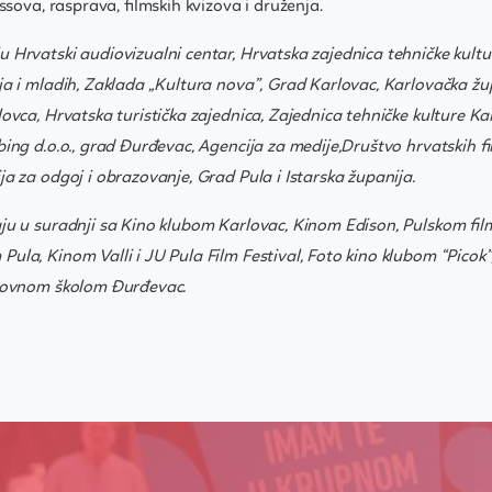
ssova, rasprava, filmskih kvizova i druženja.
Hrvatski audiovizualni centar, Hrvatska zajednica tehničke kultu
a i mladih, Zaklada „Kultura nova”, Grad Karlovac, Karlovačka žup
ovca, Hrvatska turistička zajednica, Zajednica tehničke kulture Ka
ing d.o.o., grad Đurđevac, Agencija za medije,Društvo hrvatskih fi
a za odgoj i obrazovanje, Grad Pula i Istarska županija.
ju u suradnji sa Kino klubom Karlovac, Kinom Edison, Pulskom fi
la, Kinom Valli i JU Pula Film Festival, Foto kino klubom “Picok
novnom školom Đurđevac.