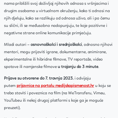
nama približili svoj doživljaj njihovih odnosa s vršnjacima i
drugim osobama u virtualnom okruženju, kako ti odnosi na
njih djeluju, kako se razlikuju od odnosa uživo, ali i po čemu
su slični, ili se međusobno nadopunjuju, te koje pozitivne i
negativne strane online komunikacije primjećuju.
Mladi autori –
osnovnoškolci i srednjoškolci
, odnosno njihovi
mentori, mogu prijaviti igrane, dokumentarne, animirane,
ekperimentalne ili hibridne filmove, TV reportaže, video
spotove ili namjenske filmove
u trajanju do 3 minute
.
Prijave su otvorene do 7. travnja 2023.
i odvijaju
putem
prijavnice na portalu medijskapismenost.hr
u koju se
treba staviti i poveznica na film (na WeTransferu, Vimeu,
YouTubeu ili nekoj drugoj platformi s koje ga je moguće
preuzeti).