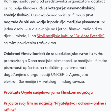
Komisija sastavljena od predstavnika organizatora odabrat
će najbolje filmove u
dvije kategorije: osnovnoškolskoj i
srednjoškolskoj
. U svakoj će nagraditi tri filma, a
prve
nagrade će biti edukacije iz područja medijske pismenosti
za
jednu osobu – sudjelovanje na Ljetnoj filmskoj radionici za
djecu i mlade, ili na
Školi medijske kulture “Dr. Ante Peterlić”
,
sa svim pokrivenim troškovima.
Odabrani filmovi koristit će se u edukacijske svrhe
i u svrhu
promoviranja Dana medijske pismenosti, te medijske i filmske
pismenosti općenito, na različitim platformama i
događanjima u organizaciji UNICEF-a, Agencije za
elektroničke medije i Hrvatskog filmskog saveza.
Pročitajte Uvjete sudjelovanja na filmskom natječaju
Prijavite svoj film na natječaj “Prijateljstva i odnosi – online i
offline”