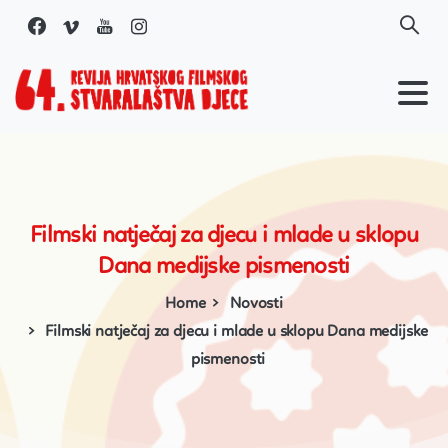
Skip
to
content
Filmski
natječaj
za
djecu
i
mlade
u
sklopu
Dana
medijske
pismenosti
Home
Novosti
Filmski natječaj za djecu i mlade u sklopu Dana medijske
pismenosti