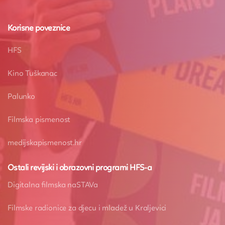
Korisne poveznice
HFS
Kino Tuškanac
Palunko
Filmska pismenost
medijskapismenost.hr
Ostali revijski i obrazovni programi HFS-a
Digitalna filmska naSTAVa
Filmske radionice za djecu i mladež u Kraljevici