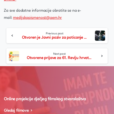
Za sve dodatne informacije obratite se na e-
mail:
medijskapismenost@aem.hr
Continue
Previous post
Reading
Otvoren je Javni poziv za poticanje rada školskih filmskih družina u školskoj godini 2022./2023.
Next post
Otvorene prijave za 61. Reviju hrvatskog filmskog stvaralaštva djece i 11. Smotru hrvatskog školskog filma
Online projekcije dječjeg filmskog stvaralaštva
Gledaj filmove